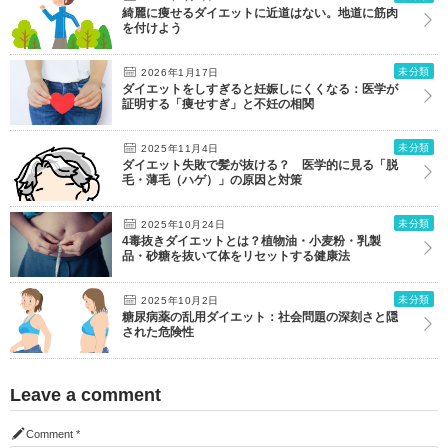
綺麗に痩せるダイエットに近道はない。地道に筋肉
を付けよう
未分類
2026年1月17日
ダイエットをしすぎると妊娠しにくくなる：医学が
証明する「痩せすぎ」と不妊の相関
未分類
2025年11月4日
ダイエット失敗で髪が抜ける？ 医学的に見る「脱
毛・薄毛（ハゲ）」の原因と対策
未分類
2025年10月24日
4毒抜きダイエットとは？植物油・小麦粉・乳製
品・砂糖を抜いて体をリセットする健康法
未分類
2025年10月2日
糖尿病薬の乱用ダイエット：社会問題の深刻さと隠
された危険性
Leave a comment
Comment
*