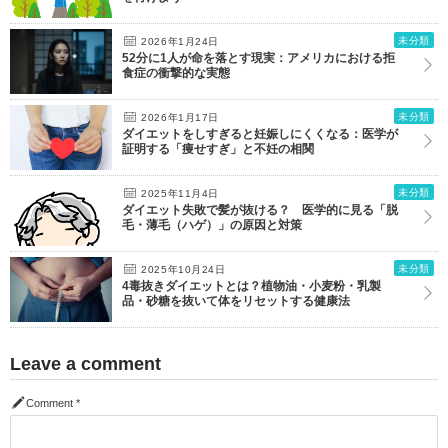
未分類
2026年1月24日
52分に1人が命を落とす現実：アメリカにおける拒
食症の衝撃的な実態
未分類
2026年1月17日
ダイエットをしすぎると妊娠しにくくなる：医学が
証明する「痩せすぎ」と不妊の相関
未分類
2025年11月4日
ダイエット失敗で髪が抜ける？ 医学的に見る「脱
毛・薄毛（ハゲ）」の原因と対策
未分類
2025年10月24日
4毒抜きダイエットとは？植物油・小麦粉・乳製
品・砂糖を抜いて体をリセットする健康法
Leave a comment
Comment
*