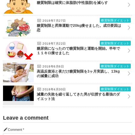
糖質制限は確実に体脂肪(中性脂肪)を減らす
糖質制限ダイエット
2018年7月27日
糖質制限と昇降運動で20kg痩せました。成功要因は
恋
糖質制限ダイエット
2018年7月22日
糖尿病になったので糖質制限と運動を開始。半年で
１１キロ痩せました
糖質制限ダイエット
2018年6月6日
高温反復浴と夜だけ糖質制限を3ヶ月実践し、13kg
の減量に成功
糖質制限ダイエット
2018年4月30日
減量の失敗を繰り返してきた男が伝授する最強のダ
イエット法
Leave a comment
Comment
*