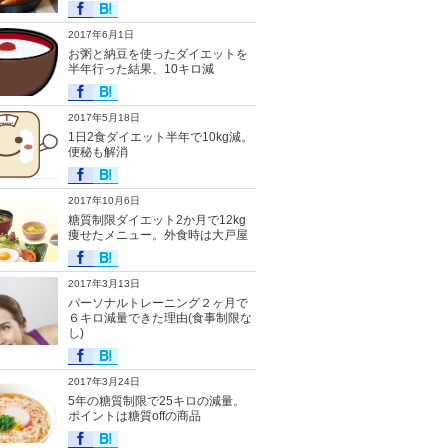
2017年6月1日
お粥と納豆を使ったダイエットを
半年行った結果、10キロ減
2017年5月18日
1日2食ダイエット半年で10kg減。
便秘も解消
2017年10月6日
糖質制限ダイエット2か月で12kg
痩せたメニュー。外食時は大戸屋
2017年3月13日
パーソナルトレーニング２ヶ月で
６キロ減量できた理由(食事制限な
し)
2017年3月24日
5年の糖質制限で25キロの減量。
ポイントは糖質offの商品