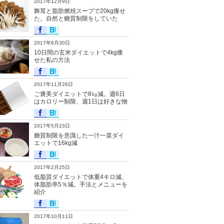
2017年12月9日
舞茸と脂肪燃焼スープで20kg痩せ
た。自然と糖質制限をしていた
2017年8月30日
10日間の玄米ダイエットで4kg痩
せた私の方法
2017年11月26日
ご褒美ダイエットで8㎏減。週6日
はカロリー制限、週1日は好きな物
2017年5月23日
糖質制限を意識した一汁一菜ダイ
エットで16kg減
2017年2月25日
低脂質ダイエットで体重4キロ減、
体脂肪率5％減。手法とメニューを
紹介
2017年10月11日