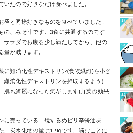
ていたので好きなだけ食べました。
19
お昼と同様好きなものを食べていました。
もの、みそ汁です。
3食に共通するのです
。
サラダでお腹を少し満たしてから、他の
20
る量が減ります。
21
に難消化性デキストリン(食物繊維)を小さ
。難消化性デキストリンを摂取するように
、肌も綺麗になった気がします(野菜の効果
22
23
ンに売っている「焼するめピリ辛醤油味」
。炭水化物の量は1.9gです。噛むことに