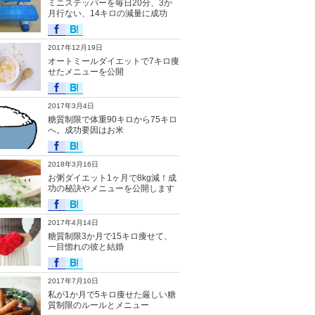
ミニステッパーを毎日20分、3か
月行ない、14キロの減量に成功
2017年12月19日
オートミールダイエットで7キロ痩
せたメニューを公開
2017年3月4日
糖質制限で体重90キロから75キロ
へ。成功要因はお米
2018年3月16日
お粥ダイエット1ヶ月で8kg減！成
功の秘訣やメニューを公開します
2017年4月14日
糖質制限3か月で15キロ痩せて、
一目惚れの彼と結婚
2017年7月10日
私が1か月で5キロ痩せた厳しい糖
質制限のルールとメニュー