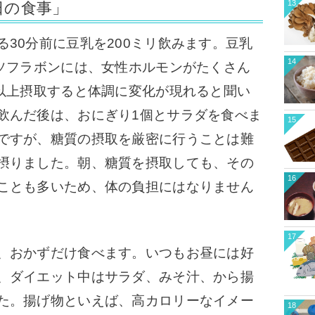
13
日の食事」
30分前に豆乳を200ミリ飲みます。豆乳
14
ソフラボンには、女性ホルモンがたくさん
リ以上摂取すると体調に変化が現れると聞い
飲んだ後は、おにぎり1個とサラダを食べま
15
ですが、糖質の摂取を厳密に行うことは難
摂りました。朝、糖質を摂取しても、その
16
ことも多いため、体の負担にはなりません
17
、おかずだけ食べます。
いつもお昼には好
、ダイエット中は
サラダ、みそ汁、から揚
た。
揚げ物といえば、高カロリーなイメー
18