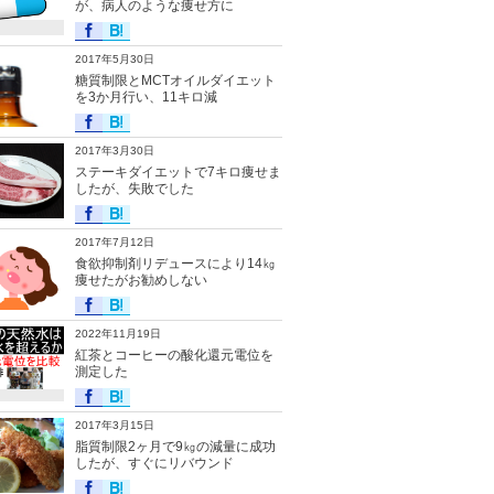
が、病人のような痩せ方に
2017年5月30日
糖質制限とMCTオイルダイエット
を3か月行い、11キロ減
2017年3月30日
ステーキダイエットで7キロ痩せま
したが、失敗でした
2017年7月12日
食欲抑制剤リデュースにより14㎏
痩せたがお勧めしない
2022年11月19日
紅茶とコーヒーの酸化還元電位を
測定した
2017年3月15日
脂質制限2ヶ月で9㎏の減量に成功
したが、すぐにリバウンド