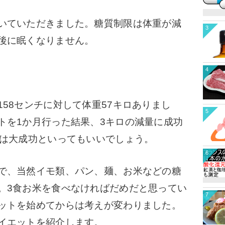
いていただきました。糖質制限は体重が減
3
後に眠くなりません。
4
58センチに対して体重57キロありまし
5
トを1か月行った結果、3キロの減量に成功
れは大成功といってもいいでしょう。
6
で、当然イモ類、パン、麺、お米などの糖
。
3食お米を食べなければだめだと思ってい
7
ットを始めてからは考えが変わりました。
イエットを紹介します。