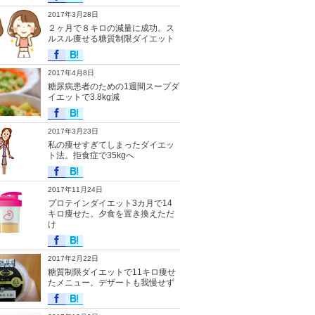
2017年3月28日
２ヶ月で８キロの減量に成功。ス
ルスル痩せる糖質制限ダイエット
2017年4月8日
糖尿病患者のための1週間スープダ
イエットで3.8kg減
2017年3月23日
私の痩せすぎてしまったダイエッ
ト法。拒食症で35kgへ
2017年11月24日
プロテインダイエット3カ月で14
キロ痩せた。夕食を置き換えただ
け
2017年2月22日
糖質制限ダイエットで11キロ痩せ
たメニュー。デザートも我慢せず