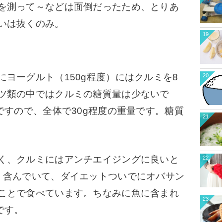
を測って～などは面倒だったため、とりあ
いは抜くのみ。
19
ミ
ヨーグルト（150g程度）にはクルミを8
20
ツ類の中ではクルミの糖質量は少ないで
ですので、全体で30g程度の重量です。糖質
21
く、クルミには
アンチエイジングに良いと
22
く含んでいて、ダイエットついでにオバサン
ことで食べています。ちなみに魚に含まれ
23
です。