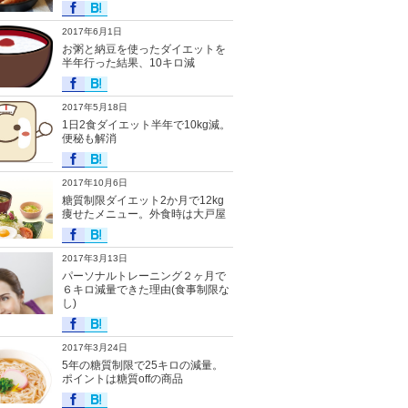
2017年6月1日
お粥と納豆を使ったダイエットを
半年行った結果、10キロ減
2017年5月18日
1日2食ダイエット半年で10kg減。
便秘も解消
2017年10月6日
糖質制限ダイエット2か月で12kg
痩せたメニュー。外食時は大戸屋
2017年3月13日
パーソナルトレーニング２ヶ月で
６キロ減量できた理由(食事制限な
し)
2017年3月24日
5年の糖質制限で25キロの減量。
ポイントは糖質offの商品