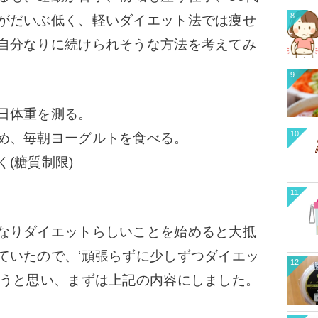
8
がだいぶ低く、軽いダイエット法では痩せ
自分なりに続けられそうな方法を考えてみ
9
日体重を測る。
10
め、毎朝ヨーグルトを食べる。
(糖質制限)
11
なりダイエットらしいことを始めると大抵
ていたので、‘頑張らずに少しずつダイエッ
12
こうと思い、まずは上記の内容にしました。