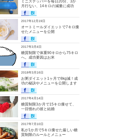
ミニステッパーを毎日20分、3か
月行ない、14キロの減量に成功
2017年12月19日
オートミールダイエットで7キロ痩
せたメニューを公開
2017年3月4日
糖質制限で体重90キロから75キロ
へ。成功要因はお米
2018年3月16日
お粥ダイエット1ヶ月で8kg減！成
功の秘訣やメニューを公開します
2017年4月14日
糖質制限3か月で15キロ痩せて、
一目惚れの彼と結婚
2017年7月10日
私が1か月で5キロ痩せた厳しい糖
質制限のルールとメニュー