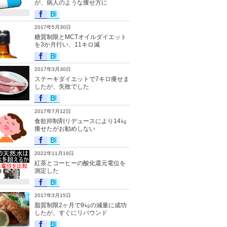
が、病人のような痩せ方に
2017年5月30日
糖質制限とMCTオイルダイエット
を3か月行い、11キロ減
2017年3月30日
ステーキダイエットで7キロ痩せま
したが、失敗でした
2017年7月12日
食欲抑制剤リデュースにより14㎏
痩せたがお勧めしない
2022年11月19日
紅茶とコーヒーの酸化還元電位を
測定した
2017年3月15日
脂質制限2ヶ月で9㎏の減量に成功
したが、すぐにリバウンド