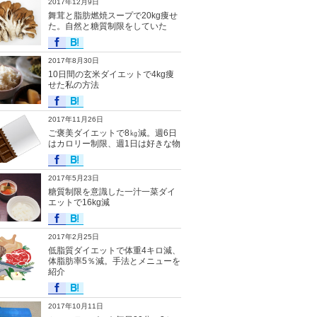
2017年12月9日
舞茸と脂肪燃焼スープで20kg痩せ
た。自然と糖質制限をしていた
2017年8月30日
10日間の玄米ダイエットで4kg痩
せた私の方法
2017年11月26日
ご褒美ダイエットで8㎏減。週6日
はカロリー制限、週1日は好きな物
2017年5月23日
糖質制限を意識した一汁一菜ダイ
エットで16kg減
2017年2月25日
低脂質ダイエットで体重4キロ減、
体脂肪率5％減。手法とメニューを
紹介
2017年10月11日