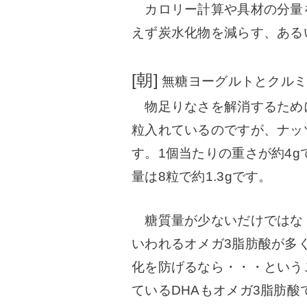
カロリー計算や具材の分量
えず炭水化物を減らす、ある
[朝]
無糖ヨーグルトとクル
物足りなさを解消するために
粒入れているのですが、ナッ
す。1個当たりの重さが約4g
量は8粒で約1.3gです。
糖質量が少ないだけではな
いわれるオメガ3脂肪酸が多
化を防げるなら・・・という
ているDHAもオメガ3脂肪酸