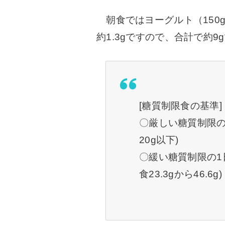
朝食ではヨーグルト（150g
約1.3gですので、合計で約9
[糖質制限食の基準]
〇厳しい糖質制限の
20g以下)
〇緩い糖質制限の1日
食23.3gから46.6g)