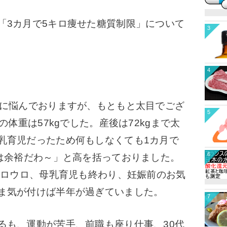
「3カ月で5キロ痩せた糖質制限」について
3
4
に悩んでおりますが、もともと太目でござ
5
の体重は57kgでした。産後は72kgまで太
乳育児だったため何もしなくても1カ月で
6
れは余裕だわ～」と高を括っておりました。
をウロウロ、母乳育児も終わり、妊娠前のお気
ま気が付けば半年が過ぎていました。
7
も、運動が苦手、前職も座り仕事、30代