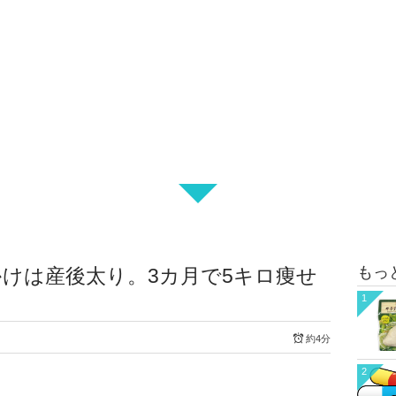
もっ
けは産後太り。3カ月で5キロ痩せ
1
約4分
2