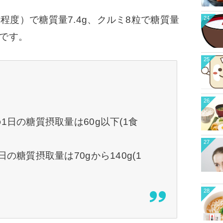
程度）で糖質量7.4g、クルミ8粒で糖質量
24
gです。
25
26
1日の糖質摂取量は60g以下(1食
27
の糖質摂取量は70gから140g(1
28