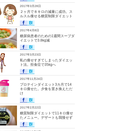
2017年3月28日
２ヶ月で８キロの減量に成功。ス
ルスル痩せる糖質制限ダイエット
2017年4月8日
糖尿病患者のための1週間スープダ
イエットで3.8kg減
2017年3月23日
私の痩せすぎてしまったダイエッ
ト法。拒食症で35kgへ
2017年11月24日
プロテインダイエット3カ月で14
キロ痩せた。夕食を置き換えただ
け
2017年2月22日
糖質制限ダイエットで11キロ痩せ
たメニュー。デザートも我慢せず